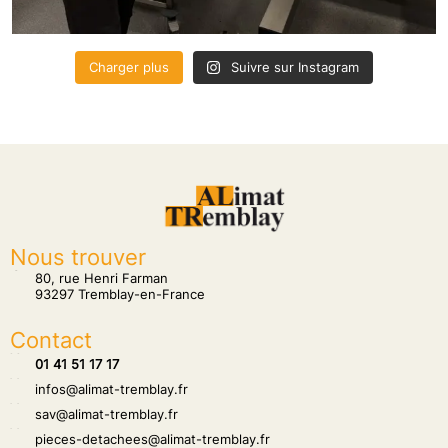
Charger plus
Suivre sur Instagram
Nous trouver
tion
80, rue Henri Farman
93297 Tremblay-en-France
Contact
hone
01 41 51 17 17
hone
infos@alimat-tremblay.fr
hone
sav@alimat-tremblay.fr
hone
pieces-detachees@alimat-tremblay.fr