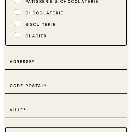
PÂTISSERIE & CHOCOLATERIE
CHOCOLATERIE
BISCUITERIE
GLACIER
TRAITEUR
INDUSTRIEL
ADRESSE
REVENDEUR DE MATÉRIEL
GMS / GRANDE MOYENNE SURFACE
CODE POSTAL
ECOLE, CENTRE DE FORMATION,
CONSEILLER FORMATEUR
VILLE