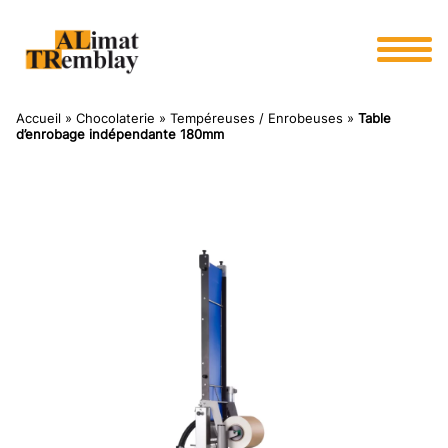
Panneau de gestion des cookies
Accueil
»
Chocolaterie
»
Tempéreuses / Enrobeuses
»
Table
d’enrobage indépendante 180mm