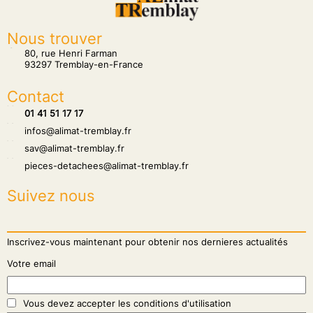
Nous trouver
tion
80, rue Henri Farman
93297 Tremblay-en-France
Contact
hone
01 41 51 17 17
hone
infos@alimat-tremblay.fr
hone
sav@alimat-tremblay.fr
hone
pieces-detachees@alimat-tremblay.fr
Suivez nous
Inscrivez-vous maintenant pour obtenir nos dernieres actualités
Votre email
Vous devez accepter les conditions d'utilisation