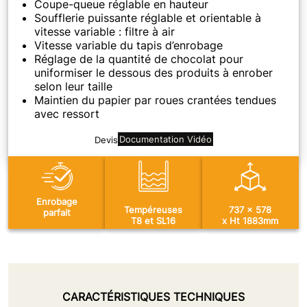
Coupe-queue réglable en hauteur
Soufflerie puissante réglable et orientable à
vitesse variable : filtre à air
Vitesse variable du tapis d’enrobage
Réglage de la quantité de chocolat pour
uniformiser le dessous des produits à enrober
selon leur taille
Maintien du papier par roues crantées tendues
avec ressort
Documentation
Vidéo
Devis
Enrobage
Tempéreuses
737 x 578
parfait
T8 et SL16
x Ht 1883mm
CARACTÉRISTIQUES TECHNIQUES