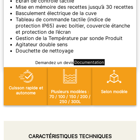
E
c
ran de contrôle tactile
Mise en mémoire des recettes jusqu’à 30 recettes
Basculement électrique de la cuve
Tableau de commande tactile (indice de
protection IP65) avec boitier, couvercle étanche
et protection de l’écran
Gestion de la Température par sonde Produit
Agitateur double sens
Douchette de nettoyage
Documentation
Demandez un devis
Cuisson rapide et
Plusieurs modèles
:
Selon modèle
autonome
70 / 100 / 150 / 200 /
250 / 300L
CARACTÉRISTIQUES TECHNIQUES