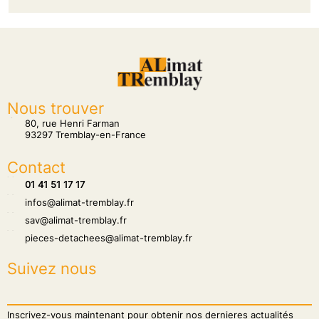
Nous trouver
tion
80, rue Henri Farman
93297 Tremblay-en-France
Contact
hone
01 41 51 17 17
hone
infos@alimat-tremblay.fr
hone
sav@alimat-tremblay.fr
hone
pieces-detachees@alimat-tremblay.fr
Suivez nous
Inscrivez-vous maintenant pour obtenir nos dernieres actualités