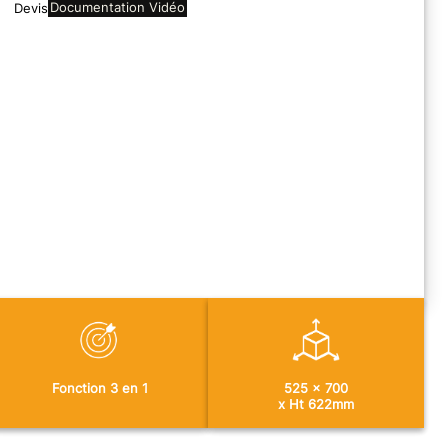
Documentation
Vidéo
Devis
Fonction 3 en 1
525 x 700
x Ht 622mm