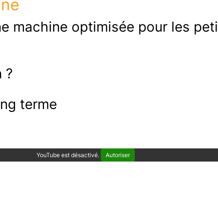
ine
une machine optimisée pour les pet
n ?
ong terme
YouTube est désactivé.
Autoriser