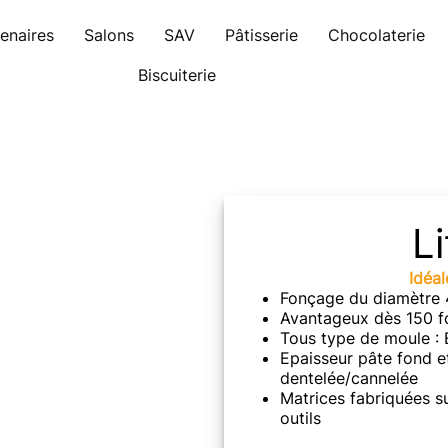
tenaires
Salons
SAV
Pâtisserie
Chocolaterie
Biscuiterie
Li
Idéal
Fonçage du diamètr
Avantageux dès 150 f
Tous type de moule : 
Epaisseur pâte fond et
dentelée/cannelée
Matrices fabriquées s
outils