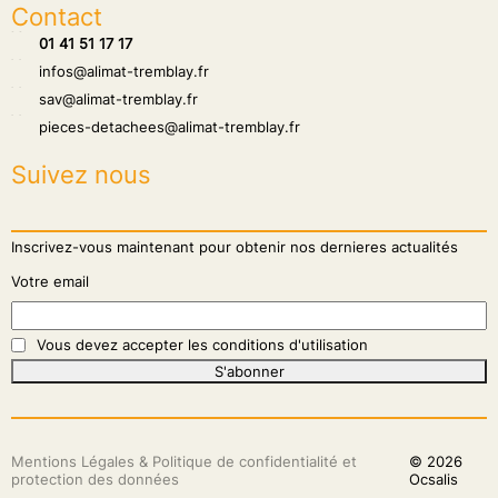
Contact
hone
01 41 51 17 17
hone
infos@alimat-tremblay.fr
hone
sav@alimat-tremblay.fr
hone
pieces-detachees@alimat-tremblay.fr
Suivez nous
Inscrivez-vous maintenant pour obtenir nos dernieres actualités
Votre email
Vous devez accepter les conditions d'utilisation
S'abonner
Mentions Légales & Politique de confidentialité et
© 2026
protection des données
Ocsalis