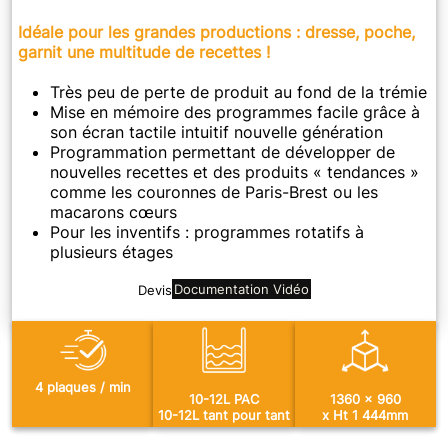
Idéale pour les grandes productions : dresse, poche,
garnit une multitude de recettes !
Très peu de perte de produit au fond de la trémie
Mise en mémoire des programmes facile grâce à
son écran tactile intuitif nouvelle génération
Programmation permettant de développer de
nouvelles recettes et des produits « tendances »
comme les couronnes de Paris-Brest ou les
macarons cœurs
Pour les inventifs : programmes rotatifs à
plusieurs étages
Documentation
Vidéo
Devis
4 plaques / min
10-12L PAC
1360 x 960
10-12L tant pour tant
x Ht 1 444mm