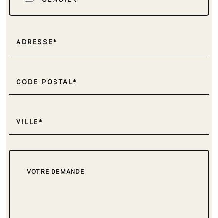
TRAITEUR
INDUSTRIEL
ADRESSE
REVENDEUR DE MATÉRIEL
GMS / GRANDE MOYENNE SURFACE
CODE POSTAL
ECOLE, CENTRE DE FORMATION,
CONSEILLER FORMATEUR
VILLE