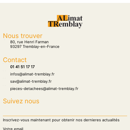
Nous trouver
tion
80, rue Henri Farman
93297 Tremblay-en-France
Contact
hone
01 41 51 17 17
hone
infos@alimat-tremblay.fr
hone
sav@alimat-tremblay.fr
hone
pieces-detachees@alimat-tremblay.fr
Suivez nous
Inscrivez-vous maintenant pour obtenir nos dernieres actualités
Votre email