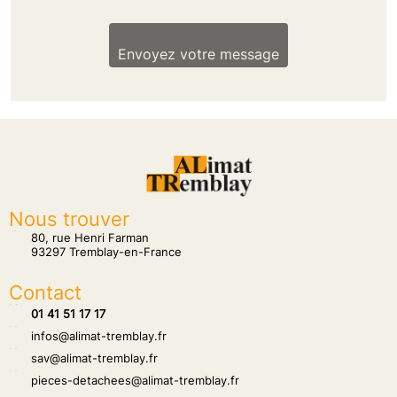
Envoyez votre message
Nous trouver
tion
80, rue Henri Farman
93297 Tremblay-en-France
Contact
hone
01 41 51 17 17
hone
infos@alimat-tremblay.fr
hone
sav@alimat-tremblay.fr
hone
pieces-detachees@alimat-tremblay.fr