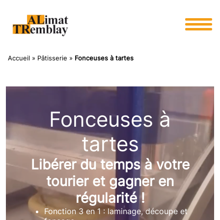
Panneau de gestion des cookies
Accueil
»
Pâtisserie
»
Fonceuses à tartes
Fonceuses à
tartes
Libérer du temps à votre
tourier et gagner en
régularité !
Fonction 3 en 1 : laminage, découpe et