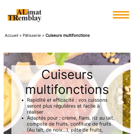
Panneau de gestion des cookies
Accueil
»
Pâtisserie
»
Cuiseurs multifonctions
Cuiseurs
multifonctions
Rapidité et efficacité : vos cuissons
seront plus régulières et facile à
réaliser
Adaptés pour : crème, flans, riz au lait,
compote de fruits, confiture de fruits
(Au lait, de noix…), pâte de fruits,