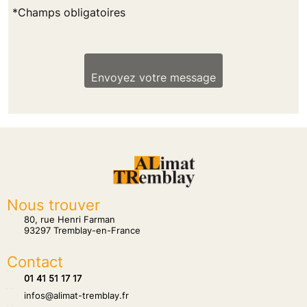
*Champs obligatoires
Envoyez votre message
Nous trouver
tion
80, rue Henri Farman
93297 Tremblay-en-France
Contact
hone
01 41 51 17 17
hone
infos@alimat-tremblay.fr
hone