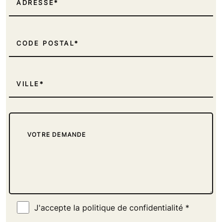
ADRESSE
REVENDEUR DE MATÉRIEL
GMS / GRANDE MOYENNE SURFACE
CODE POSTAL
ECOLE, CENTRE DE FORMATION,
CONSEILLER FORMATEUR
VILLE
J'accepte la politique de confidentialité *