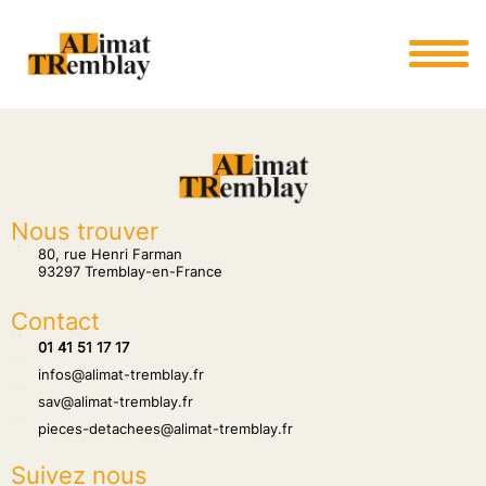
Panneau de gestion des cookies
Nous trouver
tion
80, rue Henri Farman
93297 Tremblay-en-France
Contact
hone
01 41 51 17 17
hone
infos@alimat-tremblay.fr
hone
sav@alimat-tremblay.fr
hone
pieces-detachees@alimat-tremblay.fr
Suivez nous